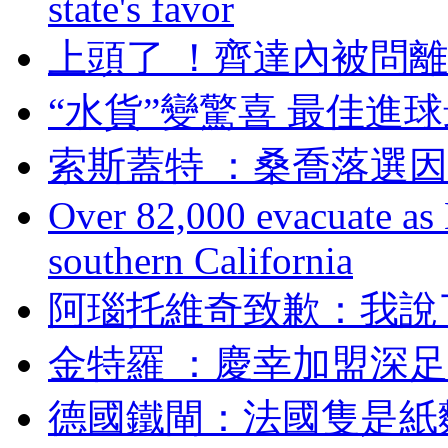
state's favor
上頭了 ！齊達內被問
“水貨”變驚喜 最佳進球最
索斯蓋特 ：桑喬落選
Over 82,000 evacuate as B
southern California
阿瑙托維奇致歉：
金特羅 ：慶幸加盟
德國鐵閘：法國隻