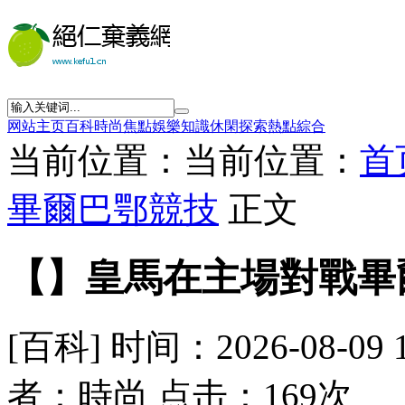
网站主页
百科
時尚
焦點
娛樂
知識
休閑
探索
熱點
綜合
当前位置：当前位置：
首
畢爾巴鄂競技
正文
【】皇馬在主場對戰畢
[百科] 时间：2026-08-09 
者：時尚 点击：169次