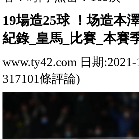
19場造25球 ！场
紀錄_皇馬_比賽_本賽
www.ty42.com 日期:2021-
317101條評論)