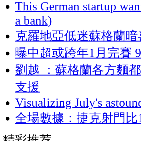
This German startup want
a bank)
克羅地亞低迷蘇格蘭暗喜
曝中超或跨年1月完賽 
劉越 ：蘇格蘭各方
支援
Visualizing July's astoun
全場數據：捷克射門比
精彩推荐