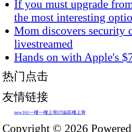
If you must upgrade from
the most interesting opti
Mom discovers security 
livestreamed
Hands on with Apple's 
热门点击
友情链接
new161
一樓一
樓上骨討論區
樓上骨
Copyright © 2026 Powere