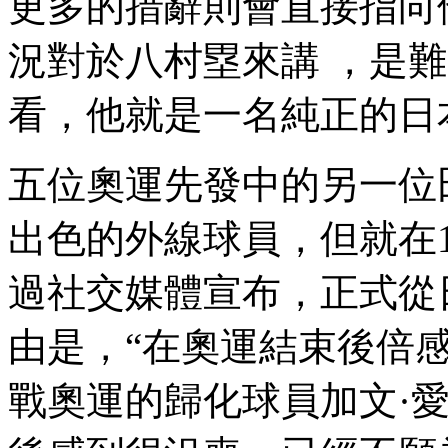
更多的措辭則會直接指向
況對於八村塁來講 ，是難
看，他就是一名純正的日本人
五位奧運先發中的另一位田中
出色的外線球員 ，但就在1
過社交媒體宣布，正
由是 ，“在奧運結束後倍感
戰奧運的歸化球員加文·愛