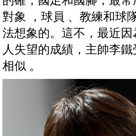
的確 ，國足和國腳
對象 ，球員 、教
法想象的。這不
人失望的成績，主帥李鐵受
相似 。