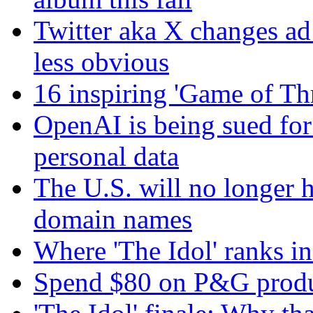
Twitter aka X changes ad
less obvious
16 inspiring 'Game of Thr
OpenAI is being sued for
personal data
The U.S. will no longer h
domain names
Where 'The Idol' ranks in 
Spend $80 on P&G produc