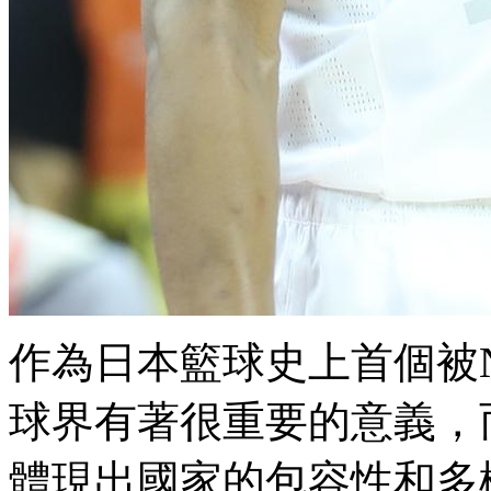
作為日本籃球史上首個被NB
球界有著很重要的意義
體現出國家的包容性和多樣