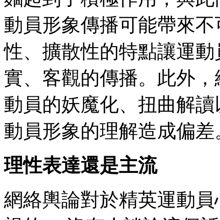
動員形象傳播可能帶來不可避
性、擴散性的特點讓
實、客觀的傳播。此
動員的妖魔化 、扭曲解
動員形象的理解造成偏差
理性表達還是主流
網絡輿論對於精英運動員心