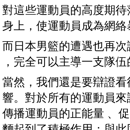
對這些運動員的高度期待落
身上 ，使運動員成為網絡暴
而日本男籃的遭遇也再次證明了
，完全可以主導一支隊伍的成
當然 ，我們還是要辯
響。對於所有的運動員來
傳播運動員的正能量 
麵起到了積極作用；與此同時