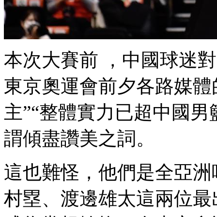
本次大賽前 ，中國球迷對
東京奧運會前夕各路媒體的
主”“整體實力已超中國男
謂傾盡讚美之詞。
這也難怪，他們是全亞洲
村塁 、渡邊雄太這兩位最