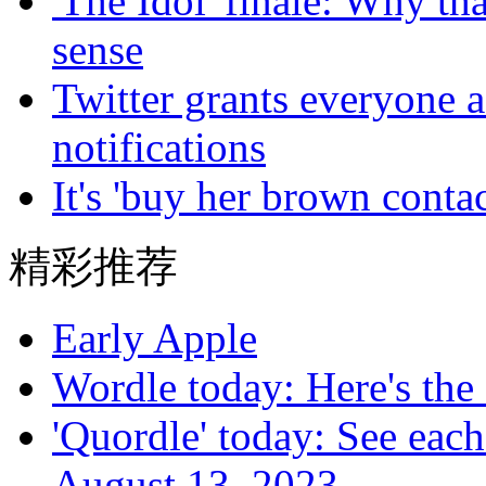
'The Idol' finale: Why th
sense
Twitter grants everyone ac
notifications
It's 'buy her brown conta
精彩推荐
Early Apple
Wordle today: Here's the
'Quordle' today: See each
August 13, 2023