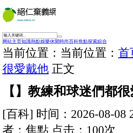
网站主页
知識
熱點
娛樂
休閑
時尚
百科
焦點
探索
綜合
当前位置：当前位置：
首
很愛戴他
正文
【】教練和球迷們都很
[百科] 时间：2026-08-08 
者：焦點 点击：100次