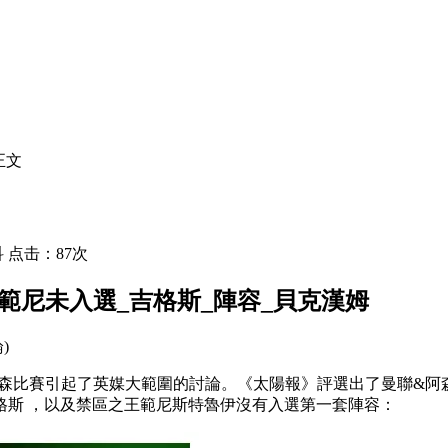
正文
 点击：87次
貝範尼未入選_吉格斯_陣容_貝克漢姆
論)
比賽引起了英媒大範圍的討論。《太陽報》評選出了曼聯&阿森納
吉格斯 ，以及禁區之王範尼斯特魯伊沒有入選第一套陣容：