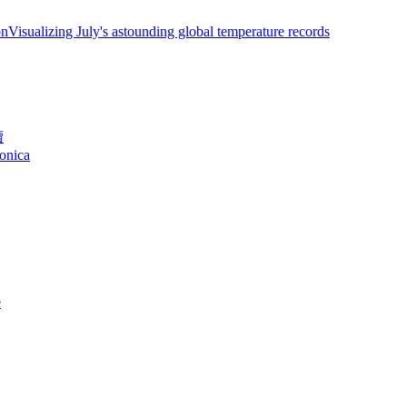
on
Visualizing July's astounding global temperature records
續
monica
e