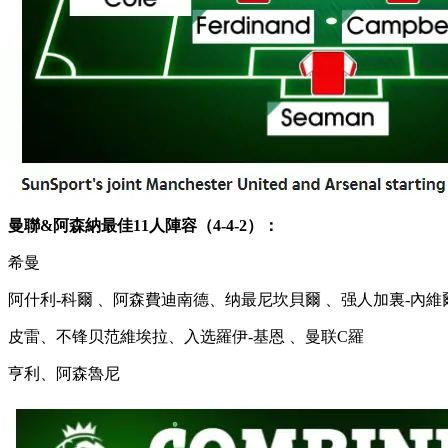
曼聯&阿森納最佳11人陣容（4-4-2）：
希曼
阿什利-科爾 、阿森費迪南德、纳最尼坎貝爾 、强人
加裏-內維
皮雷、不锋贝范維埃拉、入选羅伊-基恩  、曼联C羅
亨利、阿森魯尼