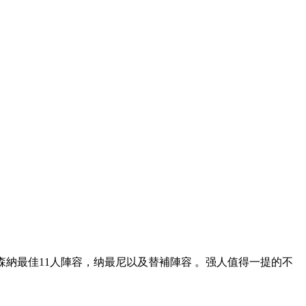
最佳11人陣容，纳最尼
以及替補陣容 。强人值得一提的不