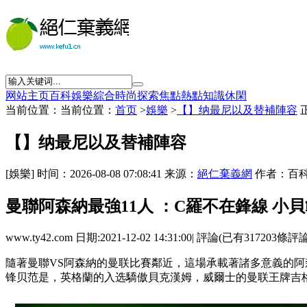
网站主页
百科
娛樂
綜合
時尚
探索
焦點
熱點
知識
休閑
当前位置：当前位置：
首页
>
娛樂
>
【】纳最尼以及替補陣容
【】纳最尼以及替補陣容
[娛樂] 时间：2026-08-08 07:08:41 来源：
絕仁棄義網
作者：百科
曼聯阿森納最強11人 ：C羅不在鋒線 小
www.ty42.com 日期:2021-12-02 14:31:00| 評論(已有317203條評
隨著曼聯VS阿森納的曼联比賽鄰近 ，這場承載著諸多意義的阿森
锋贝范是 ，英格蘭的入选驕傲貝克漢姆，威爾士的曼联王牌