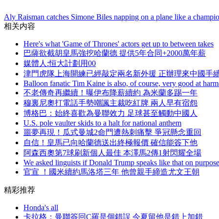
Aly Raisman catches Simone Biles napping on a plane like a champi
相关内容
Here's what 'Game of Thrones' actors get up to between takes
巴薩欲截胡皇馬強挖哈蘭德 提供5年合同+2000萬年薪
媒體人:恒大計劃用00
津門虎隊上海開練已經敲定兩名新外援 正辦理來中國手
Balloon fanatic Tim Kaine is also, of course, very good at har
不老傳奇再繼續！曝伊布降薪續約 為米蘭多踢一年
穆裏尼奧打電話手勢嘲諷主裁吃紅牌 兩人早有宿怨
博格巴 ：始終喜歡為曼聯效力 足球甚至觸動中國人
U.S. pole vaulter skids to a halt for national anthem
噩夢再現！瓜式曼城2命門遭熱刺痛擊 爭冠懸念重回
自信 ！皇馬已向哈蘭德送出終極報價 確信能簽下他
阿森西奧第7球刷新個人最佳 本澤馬2傳1射閃耀全場
We asked linguists if Donald Trump speaks like that on purpos
官宣 ！國米續約馬洛塔三年 他曾親手締造尤文王朝
精彩推荐
Honda's all
卡拉格 ：曼聯簽回C羅是個錯誤 今夏留他是錯上加錯