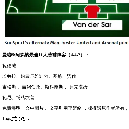
曼聯&阿森納最佳11人替補陣容（4-4-2）：
範德薩
埃弗拉 、纳最尼維迪奇、基翁、勞倫
吉格斯 、吉爾伯托、斯科爾斯  、貝克漢姆
範尼、博格坎普
免責聲明 ：文中圖片 、文字引用至網絡 ，版權歸原作者所有
Tags ：