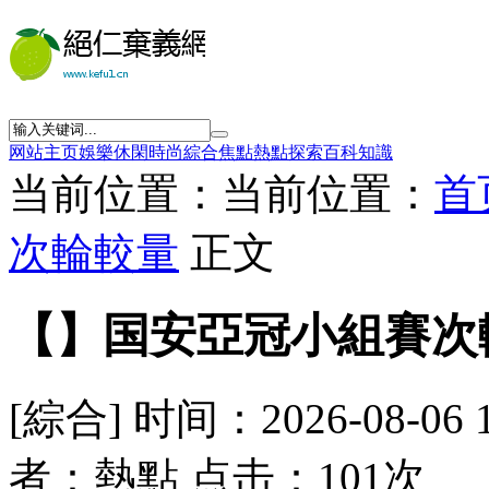
网站主页
娛樂
休閑
時尚
綜合
焦點
熱點
探索
百科
知識
当前位置：当前位置：
首
次輪較量
正文
【】国安亞冠小組賽次
[綜合] 时间：2026-08-06 
者：熱點 点击：101次