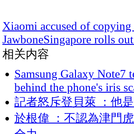
Xiaomi accused of copying a
Jawbone
Singapore rolls ou
相关内容
Samsung Galaxy Note7 te
behind the phone's iris s
記者怒斥登貝萊 
於根偉 ：不認為津