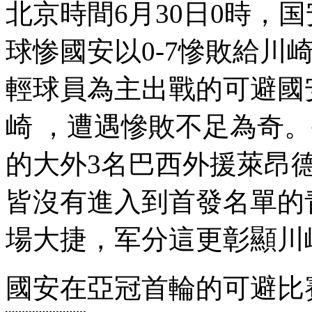
北京時間6月30日0時
球惨國安以0-7慘敗給川崎
輕球員為主出戰的可避國安
崎 ，遭遇慘敗不足為奇
的大外3名巴西外援萊昂德羅
皆沒有進入到首發名單的青年
場大捷 ，军分這更彰顯
國安在亞冠首輪的可避比賽裏