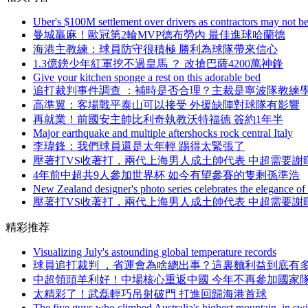
Uber's $100M settlement over drivers as contractors may not b
曼城贏麻！歐冠第2輪MVP德布勞內 最佳進球哈蘭德
海港主教練：球員防守很積極 勝利為球隊帶來信心
1.3億鎊少年紅軍挖不過皇馬 ？ 改搶巴薩4200萬神鋒
Give your kitchen sponge a rest on this adorable bed
追打裁判事件調查 ：補時是否合理 ？主裁是寧波隊教練學生
高準翼：客場戰平泰山可以接受 外援缺陣對球隊有影響
再就業 ！前國安主帥比利奇執教沃特福德 簽約1年半
Major earthquake and multiple aftershocks rock central Italy
李瑋鋒：我們球員還是太年輕 踢得太緊張了
壓著打VS收著打 ，兩代上海男人成土帥代表 中超需要
4年前中超共9人參加世界杯 如今有望參賽的隻剩孫準浩
New Zealand designer's photo series celebrates the elegance of
壓著打VS收著打，兩代上海男人成土帥代表 中超需要
精彩推荐
Visualizing July's astounding global temperature records
球員追打裁判 ，省運會為啥總出事？這裏麵利益到底有多大
中超領頭羊利好 ！中場核心重返中國 今年不再參加國家
太精彩了 ！武磊輕巧吊射破門 打進回歸海港首球
The five guys who climbed Australia's highest mountain, in s