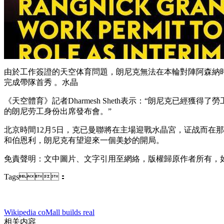
由於工作簽證的天空体育問題 ，朗尼克無法在本輪對陣阿森納
完成帶隊首秀 。水晶
《天空體育》記者Dharmesh Sheth表示：“朗尼克已經
的朗尼劳工身份出席發布會 。”
北京時間12月5日，克已
曼聯將在主場迎戰水晶宮，证战而在那之後
和伯恩利，朗尼克有望迎來一個美妙的開局。
免責聲明：文中圖片、文字引用至網絡 ，版權歸原作者所有
Tags：
Wikipedia co
Mall builds real
相关内容