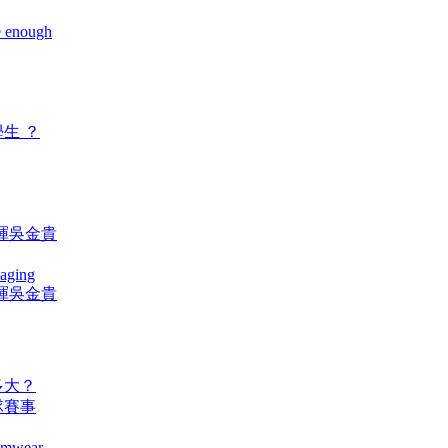
e enough
 ？
謝暉吳金貴
 aging
謝暉吳金貴
 ？
隊賽事
wimwear