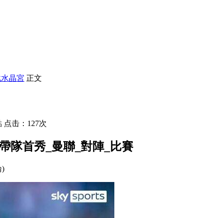
戰水晶宮
正文
 点击：127次
宮帶隊首秀_曼聯_對陣_比賽
論)