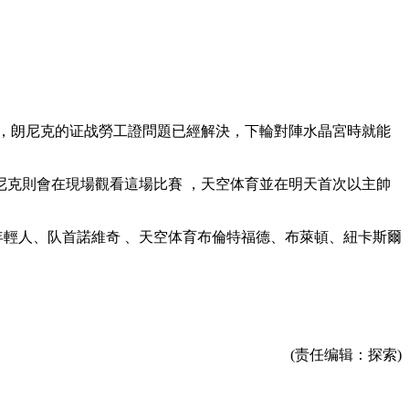
，朗尼克的证战勞工證問題已經解決，下輪對陣水晶宮時就能
，朗尼克則會在現場觀看這場比賽 ，天空体育並在明天首次以主帥
、队首諾維奇 、天空体育布倫特福德、布萊頓 、紐卡斯爾
(责任编辑：探索)