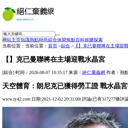
网站主页
知識
熱點
時尚
綜合
休閑
焦點
百科
娛樂
探索
当前位置：当前位置：
首页
>
綜合
>
【】克已曼聯將在主場迎
【】克已曼聯將在主場迎戰水晶宮
[綜合] 时间：2026-08-07 10:35:17 来源：
絕仁棄義網
作者：熱點
天空體育：朗尼克已獲得勞工證 戰水晶
www.ty42.com 日期:2021-12-02 20:31:00| 評論(已有317277條評