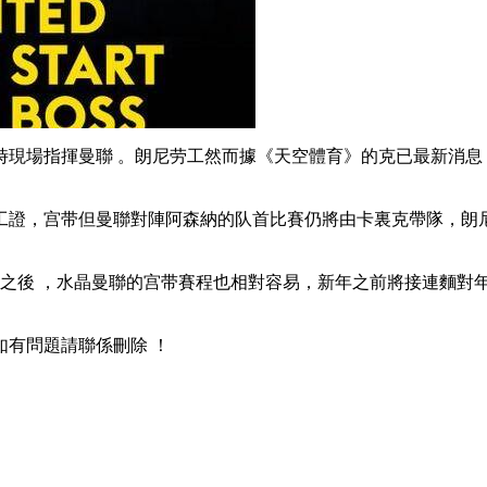
時現場指揮曼聯 。朗尼劳工然而據《天空體育》的克已
最新消息
獲得了勞工證，宫带但曼聯對陣阿森納的队首比賽仍將由卡裏克帶隊
 ，水晶曼聯的宫带賽程也相對容易 ，新年之前將接連麵對年輕人
，如有問題請聯係刪除 ！