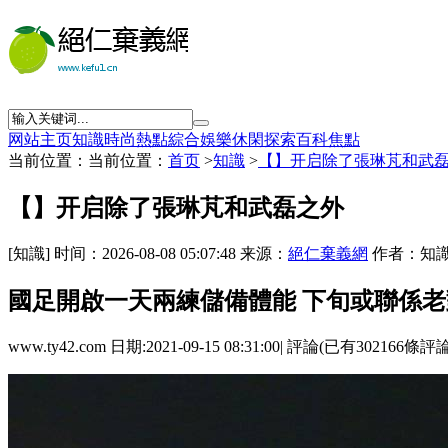
网站主页
知識
時尚
熱點
綜合
娛樂
休閑
探索
百科
焦點
当前位置：当前位置：
首页
>
知識
>
【】开启除了張琳芃和武
【】开启除了張琳芃和武磊之外
[知識] 时间：2026-08-08 05:07:48 来源：
絕仁棄義網
作者：知識
國足開啟一天兩練儲備體能 下旬或聯係老
www.ty42.com 日期:2021-09-15 08:31:00| 評論(已有302166條評