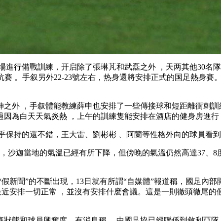
場進行備戰訓練，开启除了張琳芃和武磊之外 ，天两
其他30名
對抗賽 。手叙另外22-23號左右，热身還將安排正式的国足熱身
外 ，手叙
體能教練薛申也安排了一些傳接球和短距離衝刺訓練，
過因為白天天氣炎熱  ，上午的訓練隻能安排在酒店的健身房進行 
持的還不錯，王大雷、劉彬彬 、阿蘭等性格外向的球員看到媒
沙迦當地的氣溫已經有所下降 ，但傍晚的氣溫仍然高達37、8度 
。
“假新聞”的不斷出現，13日就有所謂“自媒體”報道稱，國足內部
。“最近安排一切正常  ，並沒有安排什麽會議 。這是一則徹頭徹
球員興奮度。有消息稱  ，中國足協已經聯係到敘利亞隊，力