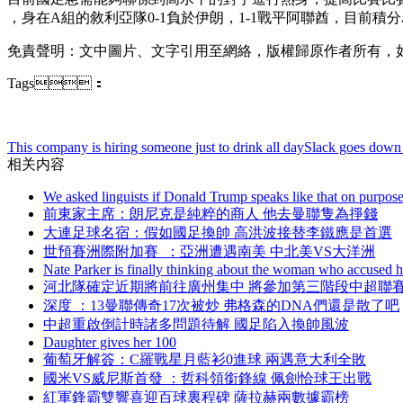
，身在A組的敘利亞隊0-1負於伊朗，1-1戰平阿聯酋 ，目前積分為
免責聲明：文中圖片 、文字引用至網絡，版權歸原作者所有 
Tags：
This company is hiring someone just to drink all day
Slack goes down 
相关内容
We asked linguists if Donald Trump speaks like that on purpos
前東家主席：朗尼克是純粹的商人 他去曼聯隻為掙錢
大連足球名宿：假如國足換帥 高洪波接替李鐵應是首選
世預賽洲際附加賽  ：亞洲遭遇南美 中北美VS大洋洲
Nate Parker is finally thinking about the woman who accused h
河北隊確定近期將前往廣州集中 將參加第三階段中超聯
深度 ：13曼聯傳奇17次被炒 弗格森的DNA們還是散了吧
中超重啟倒計時諸多問題待解 國足陷入換帥風波
Daughter gives her 100
葡萄牙解簽：C羅戰星月藍衫0進球 兩遇意大利全敗
國米VS威尼斯首發 ：哲科領銜鋒線 佩劍恰球王出戰
紅軍鋒霸雙響喜迎百球裏程碑 薩拉赫兩數據霸榜