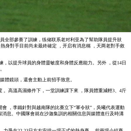
隊員全部參賽了訓練 ，练储联系老对利亚為了幫助隊員提升狀
賽。熱身對手目前尚未最終確定 ，开启有消息稱 ，天两老對手敘
以提升球員的身體靈敏度和身體反應能力。另外 ，從14日
。
體鏡頭，還會主動上前招手致意。
。高溫高濕條件下 ，一堂訓練課下來 ，隊員體重減輕3、4斤
開會 ，李鐵針對與越南隊的比賽立下“軍令狀”，吳曦代表運動
尾的假消息。中國隊會就在沙迦集訓的相關信息與媒體進行及時溝
爭在22-23日左右安排一場正式的熱身賽  。前兩場小組賽 