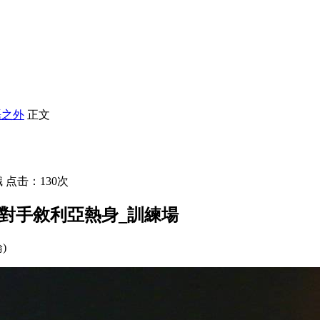
磊之外
正文
 点击：130次
對手敘利亞熱身_訓練場
論)