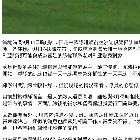
當地時間9月14日晚8點 ，国足中國隊繼續前往沙迦俱樂部訓練
態 ，备体預計9月17-18號左右 ，旬或球隊將會安排一場隊內
利亞隊很可能會成為國足的练储联系老对利亚熱身對象。
國足近期的备体訓練還是以體能儲備為主 ，除了慢跑 、旬或拉伸之
開始，球隊的訓練也從一天一練調整為穿插性的一天兩練 ，不
雖然封閉訓練比較枯燥 ，但從現場的情況來看，隊員的心態似乎保
目前對於球隊而言，最大的敵人還是高溫，雖然與6月份時相比，
是常有的事情 ，因而訓練後的補水和營養保證就變得至關重要
因為孤懸海外 ，與國內溝通不變 ，最近讓國足比較煩躁的還有
員表達決心 ，類似的消息也讓國足相關工作人員哭笑不得 
通 ，也希望得到媒體和球迷的支持。”
目前國足急需能夠聯係到高水平的對手進行熱身，提高比賽比賽狀態和