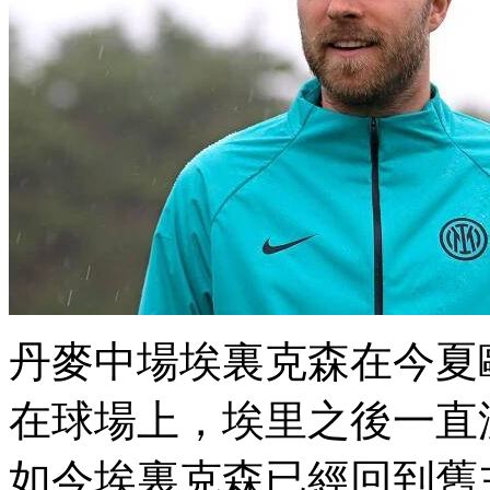
丹麥中場埃裏克森在今夏
在球場上 ，埃里之後一直沒
如今埃裏克森已經回到舊主