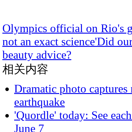
Olympics official on Rio's 
not an exact science'
Did our
beauty advice?
相关内容
Dramatic photo captures n
earthquake
'Quordle' today: See each
June 7