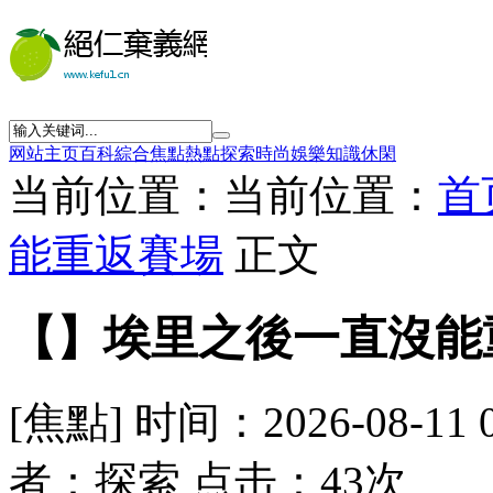
网站主页
百科
綜合
焦點
熱點
探索
時尚
娛樂
知識
休閑
当前位置：当前位置：
首
能重返賽場
正文
【】埃里之後一直沒能
[焦點] 时间：2026-08-11 
者：探索 点击：43次