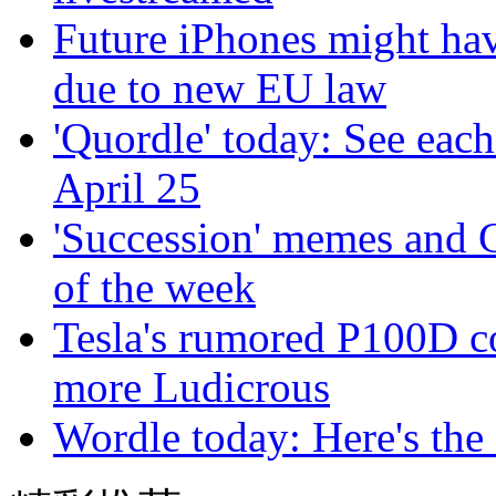
Future iPhones might have
due to new EU law
'Quordle' today: See each
April 25
'Succession' memes and G
of the week
Tesla's rumored P100D 
more Ludicrous
Wordle today: Here's the