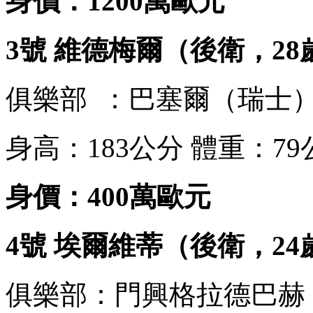
身價：1200萬歐元
3號 維德梅爾（後衛 ，2
俱樂部   ：巴塞爾（瑞士
身高：183公分 體重 ：7
身價：400萬歐元
4號 埃爾維蒂（後衛，2
俱樂部：門興格拉德巴