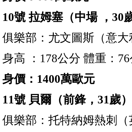
10號 拉姆塞（中場 ，30
俱樂部：尤文圖斯（意
身高 ：178公分 體重：
身價：1400萬歐元
11號 貝爾（前鋒，31歲
俱樂部：托特納姆熱刺