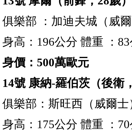
13號 摩爾（前鋒，28歲
俱樂部 ：加迪夫城（威
身高：196公分 體重 ：
身價 ：500萬歐元
14號 康納-羅伯茨（後衛 
俱樂部 ：斯旺西（威爾士
身高：175公分 體重 ：7