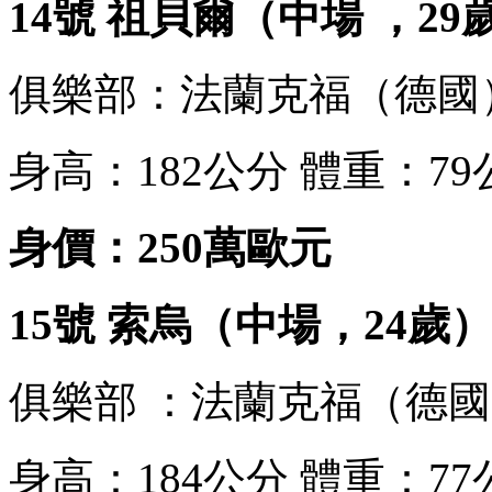
14號 祖貝爾（中場  ，2
俱樂部：法蘭克福（德國
身高：182公分 體重 ：7
身價：250萬歐元
15號 索烏（中場 ，24歲
俱樂部 ：法蘭克福（德
身高：184公分 體重：7