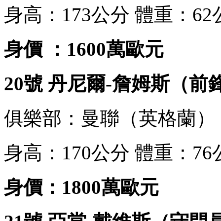
身高 ：173公分 體重：6
身價 ：1600萬歐元
20號 丹尼爾-詹姆斯（前鋒
俱樂部：曼聯（英格蘭）
身高 ：170公分 體重：7
身價：1800萬歐元