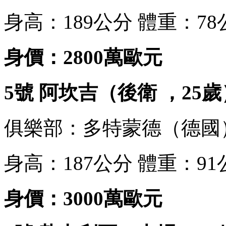
身高：189公分 體重：7
身價：2800萬歐元
5號 阿坎吉（後衛 ，25
俱樂部：多特蒙德（德國
身高 ：187公分 體重：9
身價：3000萬歐元