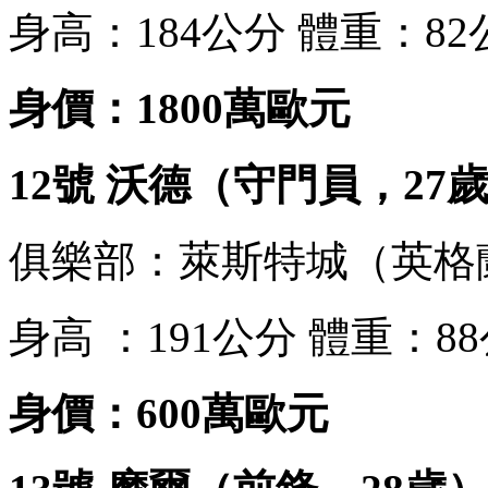
身高：184公分 體重 ：
身價 ：1800萬歐元
12號 沃德（守門員，27
俱樂部 ：萊斯特城（英
身高 ：191公分 體重：
身價：600萬歐元