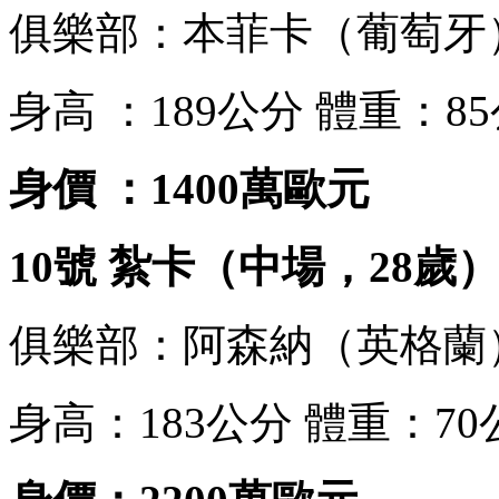
俱樂部：本菲卡（葡萄牙
身高 ：189公分 體重：
身價 ：1400萬歐元
10號 紮卡（中場 ，28歲
俱樂部 ：阿森納（英格蘭
身高 ：183公分 體重：7