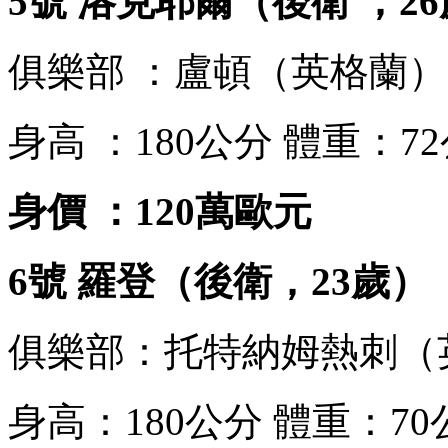
5號 洛克耶爾（後衛 ，2
俱樂部 ：盧頓（英格蘭）
身高 ：180公分 體重 ：
身價  ：120萬歐元
6號 羅登（後衛，23歲）
俱樂部：托特納姆熱刺
身高 ：180公分 體重 ：