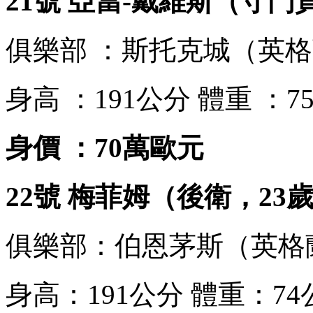
21號 亞當-戴維斯（守門員
俱樂部 ：斯托克城（英
身高 ：191公分 體重 ：
身價  ：70萬歐元
22號 梅菲姆（後衛，23
俱樂部：伯恩茅斯（英
身高 ：191公分 體重：7