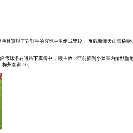
勝且實現了對對手的震惊中甲组成雙殺 。反觀新疆天山雪豹輸掉此役後
鋒帶球沿右邊路下底傳中 ，喉主敦比亞前插到小禁區內搶點墊射命中得分
家2-0。