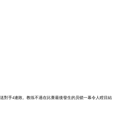
對手4連敗 。教练不過在比賽最後發生的员锁一幕令人瞠目結