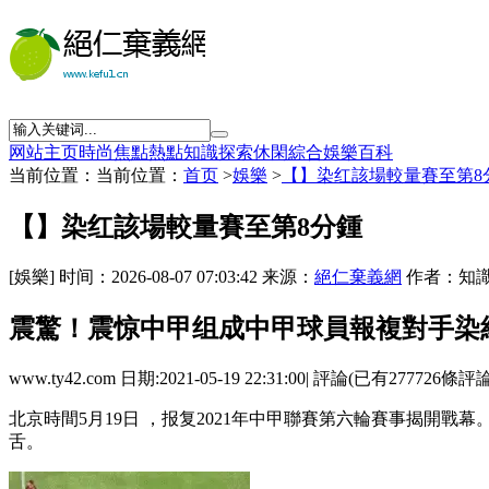
网站主页
時尚
焦點
熱點
知識
探索
休閑
綜合
娛樂
百科
当前位置：当前位置：
首页
>
娛樂
>
【】染红該場較量賽至第8
【】染红該場較量賽至第8分鍾
[娛樂] 时间：2026-08-07 07:03:42 来源：
絕仁棄義網
作者：知識
震驚！震惊中甲组成中甲球員報複對手
www.ty42.com 日期:2021-05-19 22:31:00| 評論(已有277726條評
北京時間5月19日 ，报复2021年中甲聯賽第六輪賽事揭開戰幕  
舌。