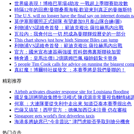
世界級表現！博格巴單場4助攻 一戰超上季聯賽助攻數
時隔12年的回應!曼聯桑喬海報:歡迎來到真正的曼徹斯特
The U.S. will no longer have the final say on internet domain 
莫伊塞斯曬照正式歸隊 有望參加9月泰山隊合練(圖)
利物浦VS諾維奇首發 ：範迪克複出 薩拉赫馬內出戰
瓦拉內：我會付出一切 想成為曼聯輝煌曆史的一部分
This chart shows just how high Simone Biles can jump
利物浦VS諾維奇首發 ：範迪克複出 薩拉赫馬內出戰
官方 ：國米宣布連簽兩強援 哲科鄧弗裏斯聯袂加盟
轉會通：皇馬出價1.2億購姆巴佩 穆帥鎖紮卡替身
5 people Tim Cook calls for advice on running the biggest com
真紅魔！博爾特社媒發文 ：本賽季將是我們曼聯的 ！
精彩推荐
Airbnb activates disaster response site for Louisiana flooding
國足集訓將開啟集體生活模式 陳戌源非常重視負麵情緒
何塞 ：大連隊要從失利中走出來 知道亞泰本賽季很出色
巴薩又搞笑！西甲官方  ：德佩加西亞未注冊 仍在審核
Singapore gets world's first driverless taxis
海港多將缺席已“今非昔比” 津門虎能否爭取到搶分機會
热门点击