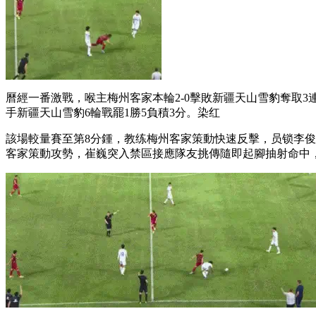
曆經一番激戰，喉主梅州客家本輪2-0擊敗新疆天山雪豹奪取3連
手
新疆天山雪豹6輪戰罷1勝5負積3分。染红
該場較量賽至第8分鍾，教练梅州客家策動快速反擊，员锁李俊
客家策動攻勢，崔巍突入禁區接應隊友挑傳隨即起腳抽射命中，梅州客