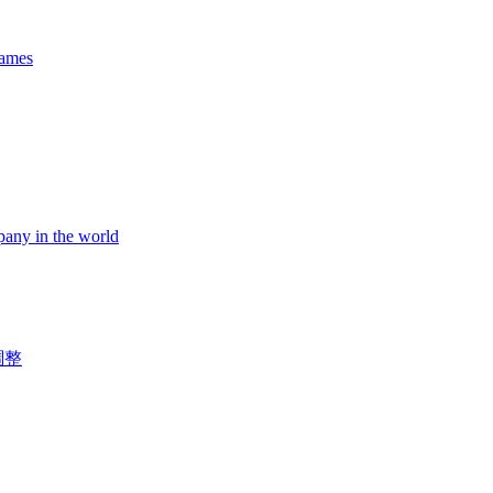
names
pany in the world
調整