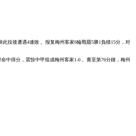
遭遇4連敗 。报复梅州客家6輪戰罷5勝1負積15分，对
，震惊中甲组成梅州客家1-0 。賽至第76分鍾，梅州