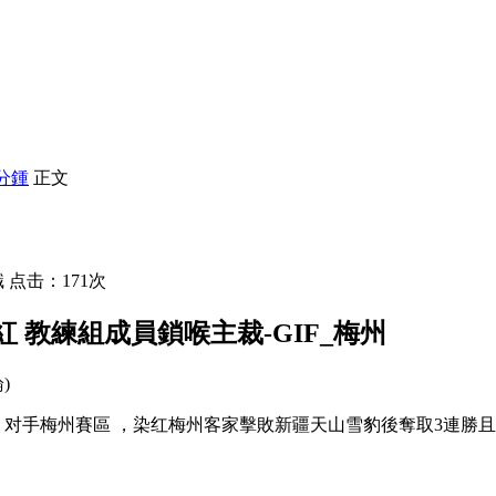
分鍾
正文
 点击：171次
染紅 教練組成員鎖喉主裁-GIF_梅州
論)
。对手
梅州賽區 ，染红梅州客家擊敗新疆天山雪豹後奪取3連勝且送