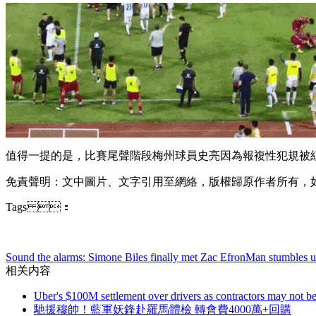
值得一提的是 ，比賽尾聲階段梅州球員史亮因為報複性犯規被紅牌罰下
免責聲明 ：文中圖片、文字引用至網絡，版權歸原作者所有 ，
Tags ：
Sound the alarms: Simone Biles finally met Zac Efron
Man stumbles up
相关内容
Uber's $100M settlement over drivers as contractors may not b
馳援穆帥！藍軍妖鋒赴羅馬體檢 轉會費4000萬+回購