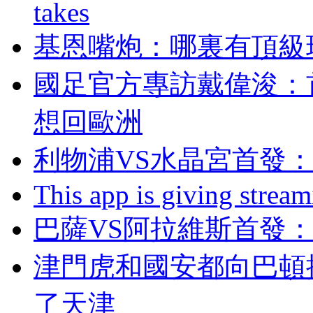
takes
基恩嘴炮：哪裏有頂
國足官方專訪戴偉浚
想回歐洲
利物浦VS水晶宮首發
This app is giving strea
巴薩VS阿拉維斯首發
津門虎和國安都向巴頓
了天津