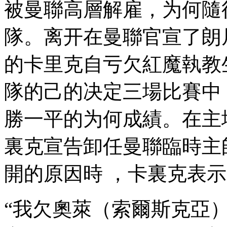
被曼聯高層解雇，为
隊。离开在曼聯官宣了
的卡里克自亏欠紅魔執教生涯
隊的己的决定三場比賽中
勝一平的为何成績 。在主場
裏克宣告卸任曼聯臨時主帥並
開的原因時 ，卡裏克表示
“我欠奧萊（索爾斯克亞）很