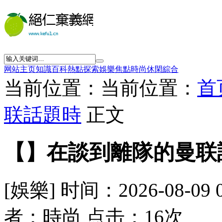
网站主页
知識
百科
熱點
探索
娛樂
焦點
時尚
休閑
綜合
当前位置：当前位置：
首
联話題時
正文
【】在談到離隊的曼联
[娛樂] 时间：2026-08-09 
者：時尚 点击：16次