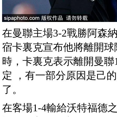
在曼聯主場3-2戰勝阿森納
宿卡裏克宣布他將離開球隊
時，卡裏克表示離開
定 ，有一部分原因是
了。
在客場1-4輸給沃特福德之後