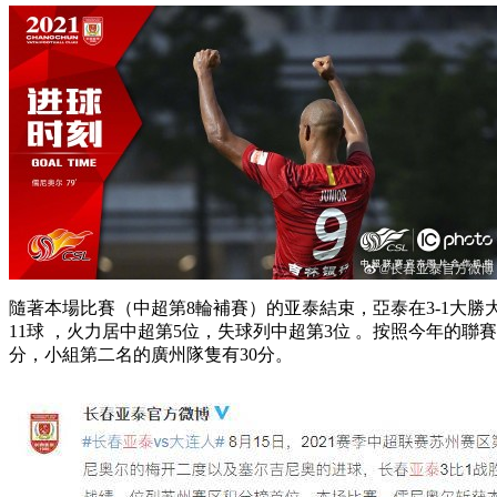
隨著本場比賽（中超第8輪補賽）的亚泰結束，亞泰在3-1大勝
11球  ，火力居中超第5位 ，失球列中超第3位 。按照今年的聯賽
分，小組第二名的廣州隊隻有30分。