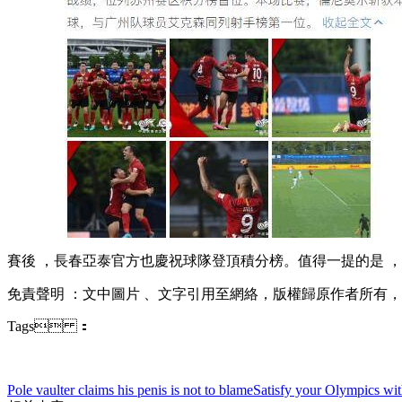
賽後 ，長春亞泰官方也慶祝球隊登頂積分榜。值得一提的是 
免責聲明 ：文中圖片  、文字引用至網絡 ，版權歸原作者所有
Tags ：
Pole vaulter claims his penis is not to blame
Satisfy your Olympics wit