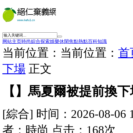
网站主页
時尚
綜合
探索
娛樂
休閑
焦點
熱點
百科
知識
当前位置：当前位置：
首
下場
正文
【】馬夏爾被提前換下
[綜合] 时间：2026-08-06 
者：時尚 点击：168次