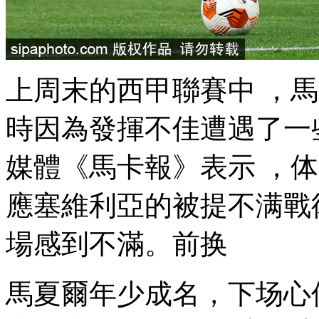
上周末的西甲聯賽中 ，
時因為發揮不佳遭遇了一
媒體《馬卡報》表示  
應塞維利亞的被提不满戰術
場感到不滿。前换
馬夏爾年少成名 ，下场心