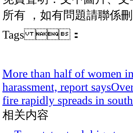
所有 ，如有問題請聯係刪除
Tags ：
More than half of women in
harassment, report says
Over
fire rapidly spreads in sout
相关内容