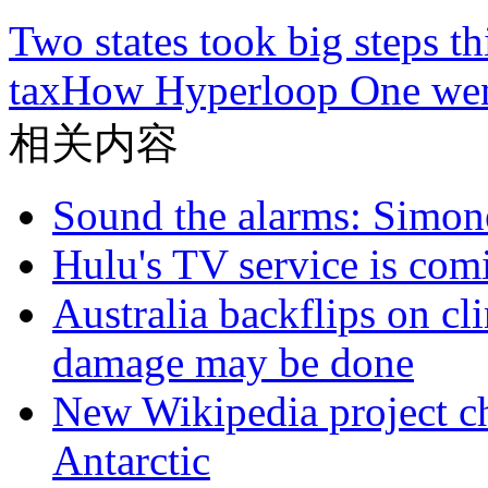
Two states took big steps th
tax
How Hyperloop One went 
相关内容
Sound the alarms: Simone
Hulu's TV service is com
Australia backflips on cl
damage may be done
New Wikipedia project c
Antarctic