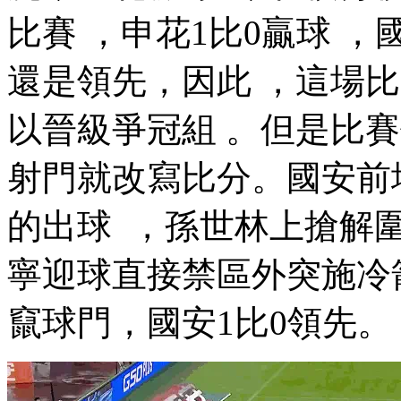
比賽 ，申花1比0贏球 ，
還是領先，因此 ，這場比
以晉級爭冠組 。但是比
射門就改寫比分。國安前
的出球  ，孫世林上搶解
寧迎球直接禁區外突施冷箭
竄球門，國安1比0領先。