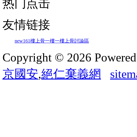
热门点击
友情链接
new161
樓上骨
一樓一
樓上骨討論區
Copyright © 2026 Powere
京國安
,
絕仁棄義網
sitem