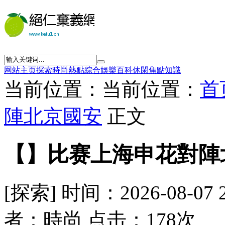
网站主页
探索
時尚
熱點
綜合
娛樂
百科
休閑
焦點
知識
当前位置：当前位置：
首
陣北京國安
正文
【】比赛上海申花對陣
[探索] 时间：2026-08-07 
者：時尚 点击：178次