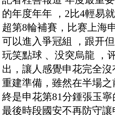
的年度年年  ，2比4輕易
超第8輪補賽，比赛上
可以進入爭冠組 ，跟开但
玩笑點球 、没突烏龍
出，讓人感覺申花完
重建準備，雖然在半場之
終是申花第81分鍾張玉寧的
最後時段國安不再防守讓申花