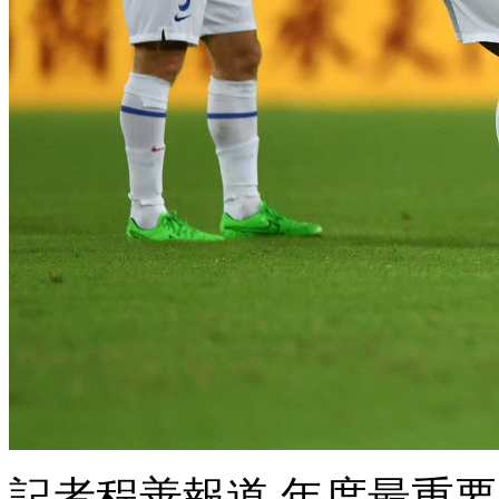
記者程善報道 年度最重要的