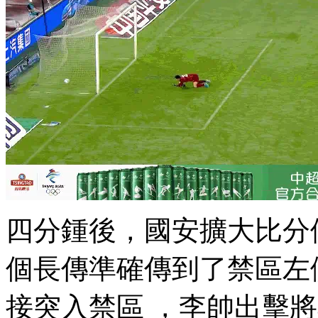
四分鍾後 ，國安擴大比分
個長傳準確傳到了禁區左側肋
接突入禁區 ，李帥出擊將其