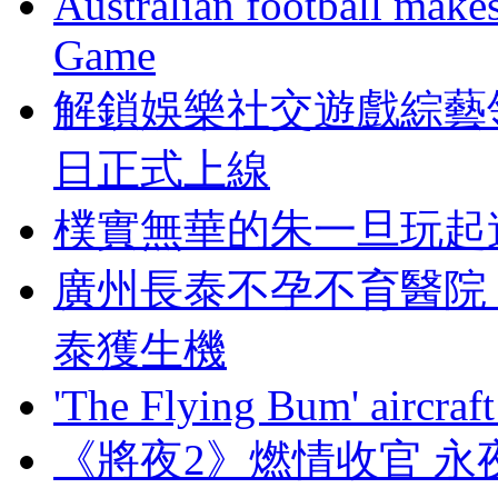
Australian football make
Game
解鎖娛樂社交遊戲綜藝領域
日正式上線
樸實無華的朱一旦玩起
廣州長泰不孕不育醫院  
泰獲生機
'The Flying Bum' aircraft
《將夜2》燃情收官 