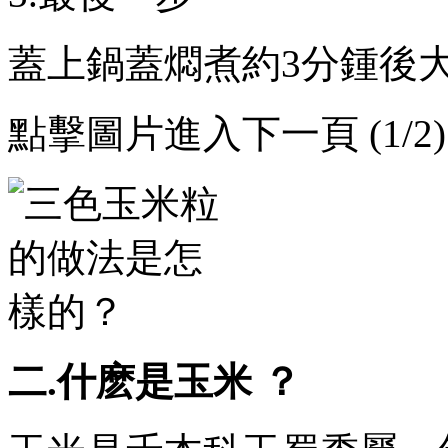
蓋上鍋蓋燜煮約3分鍾後大火收湯
點擊圖片進入下一頁 (1/2)
二.什麽是玉米 ？