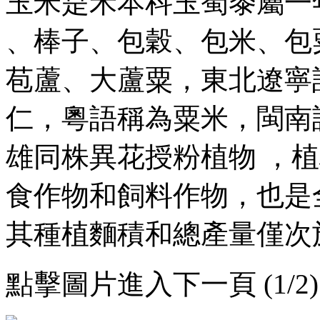
玉米是禾本科玉蜀黍屬一年生草本植
、棒子、包穀 、包米、包粟
苞蘆、大蘆粟，東北
仁，粵語稱為粟米，
雄同株異花授粉植物 ，植株高
食作物和飼料作物，也是
其種植麵積和總產量僅次於水
點擊圖片進入下一頁 (1/2)