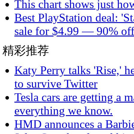
This chart shows just h
Best PlayStation deal: 'St
sale for $4.99 — 90% of
精彩推荐
Katy Perry talks 'Rise,' 
to survive Twitter
Tesla cars are getting a 
everything we know.
HMD announces a Barbie