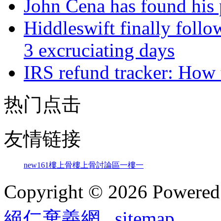
John Cena has found his 
Hiddleswift finally follo
3 excruciating days
IRS refund tracker: How 
热门点击
友情链接
new161
樓上骨
樓上骨討論區
一樓一
Copyright © 2026 Powere
絕仁棄義網
sitemap