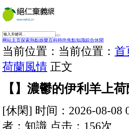
网站主页
探索
熱點
娛樂
百科
時尚
焦點
知識
綜合
休閑
当前位置：当前位置：
首
荷蘭風情
正文
【】濃鬱的伊利羊上荷
[休閑] 时间：2026-08-08 
者：知識 点击：156次