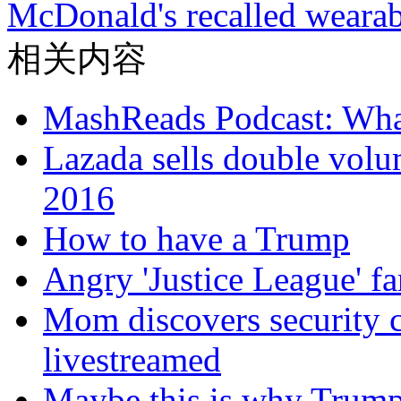
McDonald's recalled wearab
相关内容
MashReads Podcast: Wha
Lazada sells double volu
2016
How to have a Trump
Angry 'Justice League' fa
Mom discovers security 
livestreamed
Maybe this is why Trump