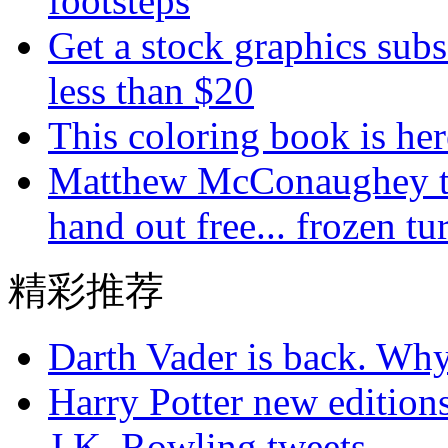
footsteps
Get a stock graphics subs
less than $20
This coloring book is here
Matthew McConaughey te
hand out free... frozen tu
精彩推荐
Darth Vader is back. Why 
Harry Potter new editions
J.K. Rowling tweets