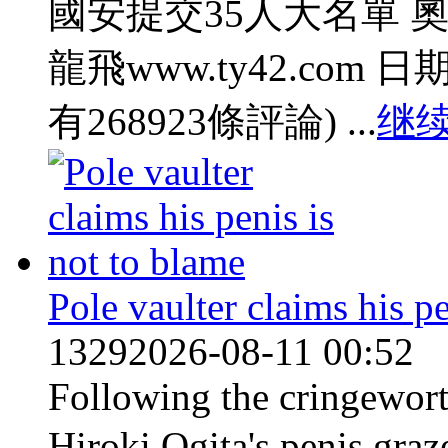
國安提交35人大名單 
龍飛www.ty42.com 日期:2
有268923條評論) ...
继
Pole vaulter claims his pe
1329
2026-08-11 00:52
Following the cringewor
Hiroki Ogita's penis graze