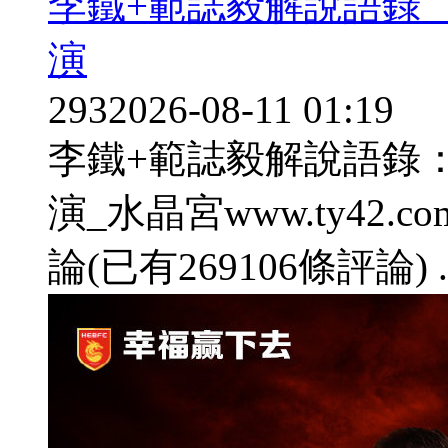
李鐵+範誌毅解說語錄
演
293
2026-08-11 01:19
李鐵+範誌毅解說語錄
演_水晶宮www.ty42.com 
論(已有269106條評論) ..