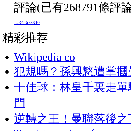
評論(已有268791條評論) 
1
2
3
4
5
6
7
8
9
10
精彩推荐
Wikipedia co
犯規嗎？孫興慜
十佳球 ：林皇千裏走
門
逆轉之王 ！曼聯落