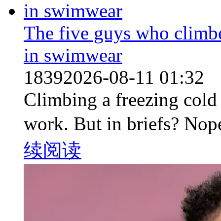
The five guys who climbe
in swimwear
1839
2026-08-11 01:32
Climbing a freezing cold
work. But in briefs? No
续阅读