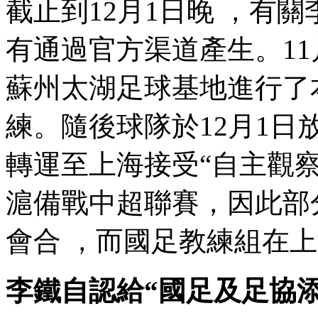
截止到12月1日晚  
有通過官方渠道產生。1
蘇州太湖足球基地進行了
練。隨後球隊於12月1日
轉運至上海接受“自主觀察”
滬備戰中超聯賽，
會合 ，而國足教練組
李鐵自認給“國足及足協添