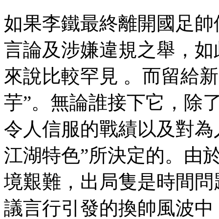
如果李鐵最終離開國足帥位 
言論及涉嫌違規之舉 
來說比較罕見 。而留
芋”。無論誰接下它 
令人信服的戰績以及對為人之
江湖特色”所決定的 
境艱難，出局隻是時間問題
議言行引發的換帥風波中 