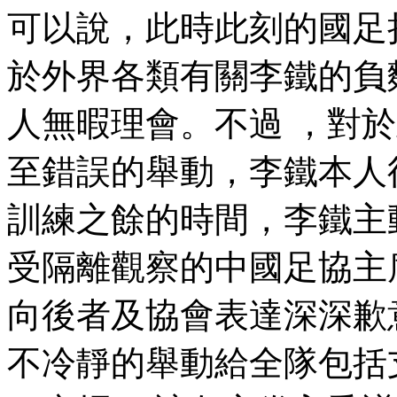
可以說，此時此刻的國足
於外界各類有關李鐵的負麵
人無暇理會。不過 
至錯誤的舉動 ，李鐵本人後
訓練之餘的時間，李
受隔離觀察的中國足協主席陳
向後者及協會表達深深歉意 
不冷靜的舉動給全隊包括