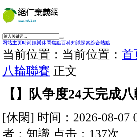
网站主页
時尚
娛樂
休閑
焦點
百科
知識
探索
綜合
熱點
当前位置：当前位置：
首
八輪聯賽
正文
【】队争度24天完成八
[休閑] 时间：2026-08-07 
者：知識 点击：137次