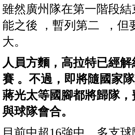
雖然廣州隊在第一階段結束
能之後  ，暫列第二  
大。
人員方麵，高拉特已經
賽 。不過，即將隨國家隊
蔣光太等國腳都將歸隊 
與球隊會合。
目前中超16強中，多支球