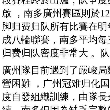
啟 ，南多
廣州賽區則於12
脚归费归队所有比賽在明年1
成八輪聯賽 ，南多平均每
归费归队密度非常大 。
廣州隊目前遇到了嚴峻局麵
營困難 ，广州冠难归
度
自發組織訓練，由
練 。南多但因為缺乏