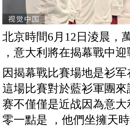
北京時間6月12日淩晨 
 ，意大利將在揭幕戰中迎戰
因揭幕戰比賽場地是衫军在
這場比賽對於藍衫軍團來說 
赛不僅僅是近战因為意大利紙
零一點是 ，他們坐擁天時