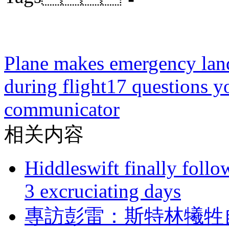
Plane makes emergency landi
during flight
17 questions y
communicator
相关内容
Hiddleswift finally follo
3 excruciating days
專訪彭雷：斯特林