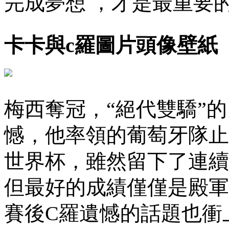
完成夢想  ，才是最重要的
卡卡與c羅圖片頭像壁紙
梅西奪冠 ，“絕代
憾，他率領的葡萄牙隊
世界杯，雖然留下了連
但最好的成績僅僅是殿軍
賽後C羅遺憾的話題也衝上熱搜榜