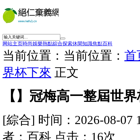
网站主页
時尚
娛樂
熱點
綜合
探索
休閑
知識
焦點
百科
当前位置：当前位置：
首
界杯下來
正文
【】冠梅高一整屆世界
[綜合] 时间：2026-08-07 
者：百科 点击：16次